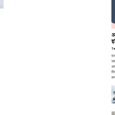
आ
इ
T
दर
जात
अप
सि
कर