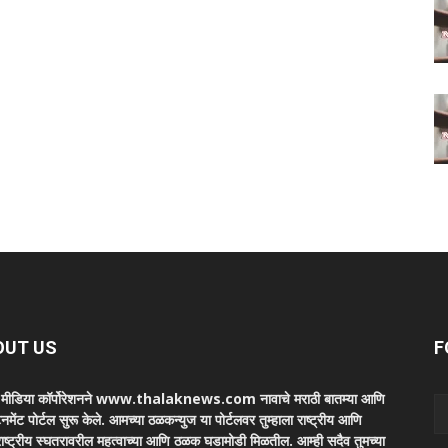
OUT US
F
ा मीडिया कॉर्पोरेशनने www.thalaknews.com नावाचे मराठी बातम्या आणि
ेनमेंट पोर्टल सुरू केले. आमच्या ठळकन्युज या पोर्टलवर तुम्हाला राष्ट्रीय आणि
ाष्ट्रीय स्घतरावरील महत्वाच्या आणि ठळक घडामोडी मिळतील. आम्ही सदैव तुमच्या