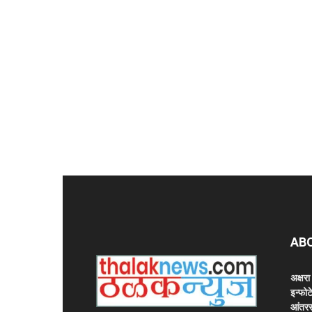
AB
अक्षर
इन्फोट
आंतरर