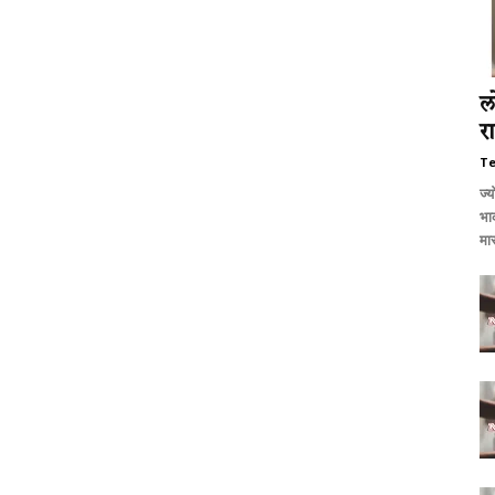
ल
र
T
ज्य
भाक
मार