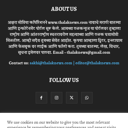
ABOUT US
अक्षरा मीडिया कॉर्पोरेशनने www.thalaknews.com नावाचे मराठी बातम्या
आणि इन्फोटेनमेंट पोर्टल सुरू केले. आमच्या ठळकन्युज या पोर्टलवर तुम्हाला
राष्ट्रीय आणि आंतरराष्ट्रीय स्घतरावरील महत्वाच्या आणि ठळक घडामोडी
मिळतील. आम्ही सदैव तुमच्या सेवेत आहोत. कृपया आम्हाला ट्विटर, इन्स्टाग्राम
आणि फेसबुक वर लाईक आणि फॉलो करा. तुमच्या बातम्या, लेख, विचार,
सूचना इमेलवर पाठवा. Email – thalaknews@gmail.com
Contact us:
sakhi@thalaknews.com | editor@thalaknews.com
FOLLOW US
Privacy Policy
Contact Us
We use cookies on our website to give you the most relevant
experience by remembering your preferences and repeat visits.