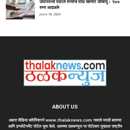
जपानमध्ये पसरले रुग्णांचे मांस खाणारे जीवाणू : ९७७
रुग्ण आढळले
June 18, 2024
ABOUT US
अक्षरा मीडिया कॉर्पोरेशनने www.thalaknews.com नावाचे मराठी बातम्या
आणि इन्फोटेनमेंट पोर्टल सुरू केले. आमच्या ठळकन्युज या पोर्टलवर तुम्हाला राष्ट्रीय