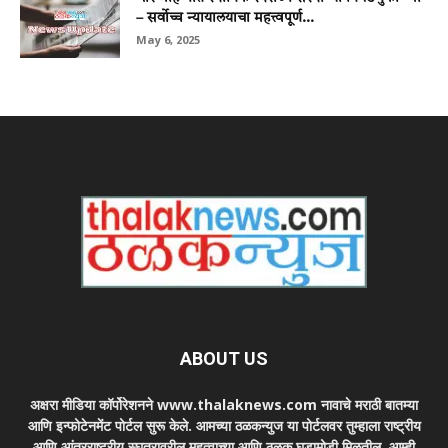
– सर्वोच्च न्यायालयाचा महत्त्वपूर्ण...
May 6, 2025
ABOUT US
अक्षरा मीडिया कॉर्पोरेशनने www.thalaknews.com नावाचे मराठी बातम्या
आणि इन्फोटेनमेंट पोर्टल सुरू केले. आमच्या ठळकन्युज या पोर्टलवर तुम्हाला राष्ट्रीय
आणि आंतरराष्ट्रीय स्घतरावरील महत्वाच्या आणि ठळक घडामोडी मिळतील. आम्ही