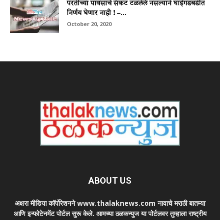
परतीच्या पावसाचे संकट टळलेले नसल्याने घाईगडबडीत
निर्णय घेणार नाही ! –...
October 20, 2020
ABOUT US
अक्षरा मीडिया कॉर्पोरेशनने www.thalaknews.com नावाचे मराठी बातम्या
आणि इन्फोटेनमेंट पोर्टल सुरू केले. आमच्या ठळकन्युज या पोर्टलवर तुम्हाला राष्ट्रीय