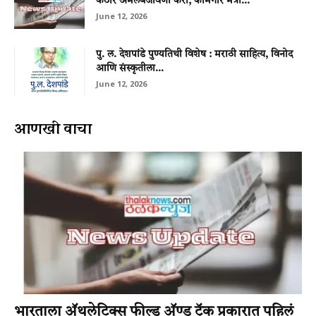
कठोर अंमलबजावणी करा; कामगार मंत्री...
June 12, 2026
पु. ल. देशपांडे पुण्यतिथी विशेष : मराठी साहित्य, विनोद
आणि संस्कृतीला...
June 12, 2026
आणखी वाचा
भारताला अ‍ॅथलेटिक्स फील्ड अ‍ॅण्ड ट्रॅक प्रकारात पहिलं