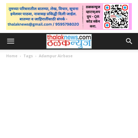
Home
Tags
Adampur Airbase