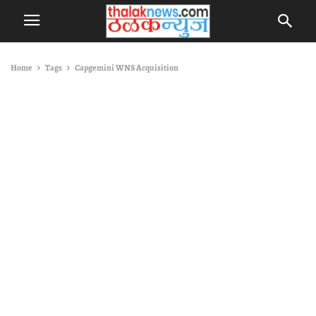
Home
Tags
Capgemini WNS Acquisition