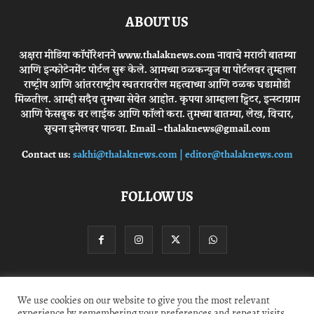
ABOUT US
अक्षरा मीडिया कॉर्पोरेशनने www.thalaknews.com नावाचे मराठी बातम्या
आणि इन्फोटेनमेंट पोर्टल सुरू केले. आमच्या ठळकन्युज या पोर्टलवर तुम्हाला
राष्ट्रीय आणि आंतरराष्ट्रीय स्घतरावरील महत्वाच्या आणि ठळक घडामोडी
मिळतील. आम्ही सदैव तुमच्या सेवेत आहोत. कृपया आम्हाला ट्विटर, इन्स्टाग्राम
आणि फेसबुक वर लाईक आणि फॉलो करा. तुमच्या बातम्या, लेख, विचार,
सूचना इमेलवर पाठवा. Email – thalaknews@gmail.com
Contact us:
sakhi@thalaknews.com | editor@thalaknews.com
FOLLOW US
Privacy Policy
Contact Us
We use cookies on our website to give you the most relevant
experience by remembering your preferences and repeat visits.