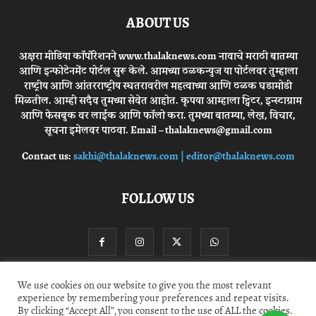
ABOUT US
अक्षरा मीडिया कॉर्पोरेशनने www.thalaknews.com नावाचे मराठी बातम्या
आणि इन्फोटेनमेंट पोर्टल सुरू केले. आमच्या ठळकन्युज या पोर्टलवर तुम्हाला
राष्ट्रीय आणि आंतरराष्ट्रीय स्घतरावरील महत्वाच्या आणि ठळक घडामोडी
मिळतील. आम्ही सदैव तुमच्या सेवेत आहोत. कृपया आम्हाला ट्विटर, इन्स्टाग्राम
आणि फेसबुक वर लाईक आणि फॉलो करा. तुमच्या बातम्या, लेख, विचार,
सूचना इमेलवर पाठवा. Email – thalaknews@gmail.com
Contact us:
sakhi@thalaknews.com | editor@thalaknews.com
FOLLOW US
We use cookies on our website to give you the most relevant
experience by remembering your preferences and repeat visits.
Privacy Policy
Contact Us
By clicking “Accept All”, you consent to the use of ALL the cookies.