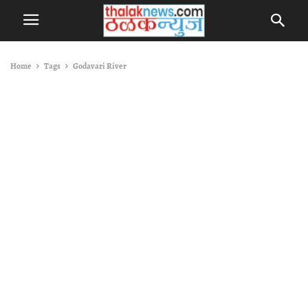
Home
Tags
Godavari River