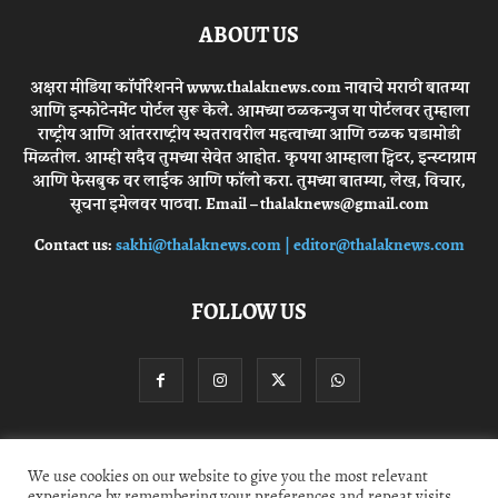
ABOUT US
अक्षरा मीडिया कॉर्पोरेशनने www.thalaknews.com नावाचे मराठी बातम्या
आणि इन्फोटेनमेंट पोर्टल सुरू केले. आमच्या ठळकन्युज या पोर्टलवर तुम्हाला
राष्ट्रीय आणि आंतरराष्ट्रीय स्घतरावरील महत्वाच्या आणि ठळक घडामोडी
मिळतील. आम्ही सदैव तुमच्या सेवेत आहोत. कृपया आम्हाला ट्विटर, इन्स्टाग्राम
आणि फेसबुक वर लाईक आणि फॉलो करा. तुमच्या बातम्या, लेख, विचार,
सूचना इमेलवर पाठवा. Email – thalaknews@gmail.com
Contact us:
sakhi@thalaknews.com | editor@thalaknews.com
FOLLOW US
Privacy Policy
Contact Us
We use cookies on our website to give you the most relevant
experience by remembering your preferences and repeat visits.