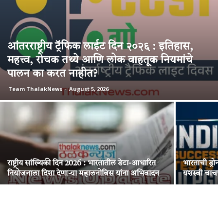
आंतरराष्ट्रीय ट्रॅफिक लाईट दिन २०२६ : इतिहास,
महत्त्व, रोचक तथ्ये आणि लोक वाहतूक नियमांचे
पालन का करत नाहीत?
Team ThalakNews
-
August 5, 2026
राष्ट्रीय सांख्यिकी दिन 2026 : भारतातील डेटा-आधारित
भारताची ड्रो
नियोजनाला दिशा देणाऱ्या महालनोबिस यांना अभिवादन
यशस्वी चाचणी