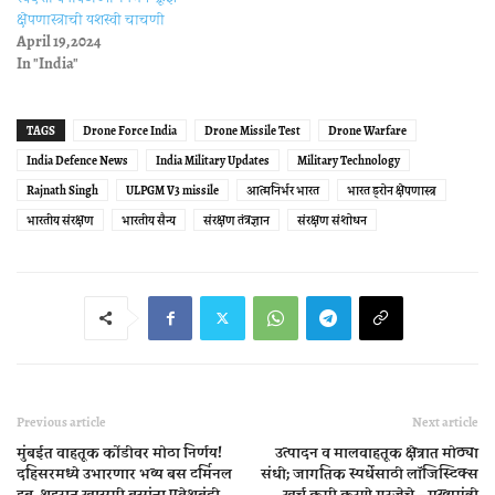
क्षेपणास्त्राची यशस्वी चाचणी
April 19, 2024
In "India"
TAGS
Drone Force India
Drone Missile Test
Drone Warfare
India Defence News
India Military Updates
Military Technology
Rajnath Singh
ULPGM V3 missile
आत्मनिर्भर भारत
भारत ड्रोन क्षेपणास्त्र
भारतीय संरक्षण
भारतीय सैन्य
संरक्षण तंत्रज्ञान
संरक्षण संशोधन
Previous article
Next article
मुंबईत वाहतूक कोंडीवर मोठा निर्णय!
उत्पादन व मालवाहतूक क्षेत्रात मोठ्या
दहिसरमध्ये उभारणार भव्य बस टर्मिनल
संधी; जागतिक स्पर्धेसाठी लॉजिस्टिक्स
हब, शहरात खासगी बसांना प्रवेशबंदी
खर्च कमी करणे गरजेचे – मुख्यमंत्री