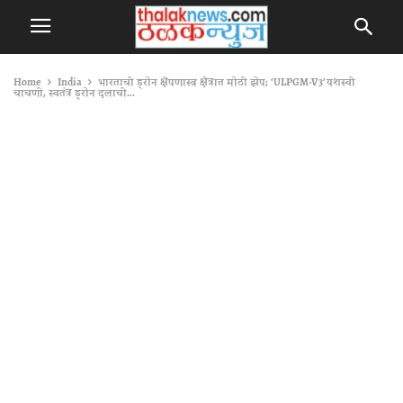
Home
India
भारताची ड्रोन क्षेपणास्त्र क्षेत्रात मोठी झेप; ‘ULPGM-V3’ यशस्वी
चाचणी, स्वतंत्र ड्रोन दलाची...