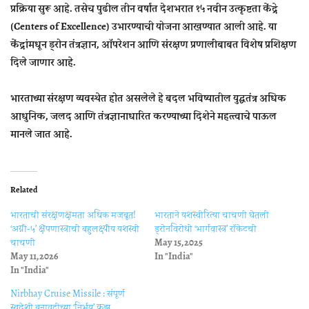
प्रक्रिया सुरू आहे. तसेच पुढील तीन वर्षांत देशभरात
१५ नवीन उत्कृष्टता केंद्रे
(Centers of Excellence)
उभारण्याची योजना आखण्यात आली आहे. या
केंद्रांमधून ड्रोन तंत्रज्ञान, ऑपरेशन आणि संरक्षण प्रणालींबाबत विशेष प्रशिक्षण
दिले जाणार आहे.
भारताच्या संरक्षण व्यवस्थेत होत असलेले हे बदल भविष्यातील युद्धतंत्र अधिक
आधुनिक, जलद आणि तंत्रज्ञानाधारित करण्याच्या दिशेने महत्त्वाचे पाऊल
मानले जात आहे.
Related
भारताची संरक्षणक्षमता अधिक मजबूत!
भारताने यशस्वीरित्या चाचणी घेतली
‘अग्नी-५’ क्षेपणास्त्राची बहुलक्ष्यीय यशस्वी
ड्रोनविरोधी ‘भार्गवास्त्र’ रॉकेटची
चाचणी
May 15, 2025
May 11, 2026
In "India"
In "India"
Nirbhay Cruise Missile : संपूर्ण
स्वदेशी बनावटीच्या ‘निर्भय’ क्रूझ