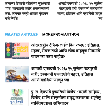
कामाच्या ठिकाणी महिलांच्या सुरक्षेसाठी
आषाढी एकादशी २०२६: २५ जुलैला
‘पॉश’ कायद्याची कठोर अंमलबजावणी
पंढरपूरची वारी; देवशयनी एकादशीचे
करा; कामगार मंत्री आकाश फुंडकर
महत्त्व, इतिहास आणि व्रतविधी जाणून
यांचे निर्देश
घ्या
RELATED ARTICLES
MORE FROM AUTHOR
आंतरराष्ट्रीय ट्रॅफिक लाईट दिन २०२६ : इतिहास,
महत्त्व, रोचक तथ्ये आणि लोक वाहतूक नियमांचे
पालन का करत नाहीत?
आषाढी एकादशी २०२६: २५ जुलैला पंढरपूरची
वारी; देवशयनी एकादशीचे महत्त्व, इतिहास
आणि व्रतविधी जाणून घ्या
पु. ल. देशपांडे पुण्यतिथी विशेष : मराठी साहित्य,
विनोद आणि संस्कृतीला समृद्ध करणाऱ्या अष्टपैलू
व्यक्तिमत्त्वाला अभिवादन