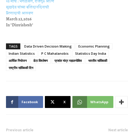
२३ मार्च : भगतसिंग, राजगुरु आणि
सुखदेव यांच्या बलिदानदिनाची
प्रेरणादायी आठवण
March 23, 2026
In "Dinvishesh"
TAGS
Data Driven Decision Making
Economic Planning
Indian Statistics
P C Mahalanobis
Statistics Day India
आर्थिक नियोजन
डेटा विश्लेषण
प्रशांत चंद्र महालनोबिस
भारतीय सांख्यिकी
राष्ट्रीय सांख्यिकी दिन
Facebook
X
WhatsApp
Previous article
Next article