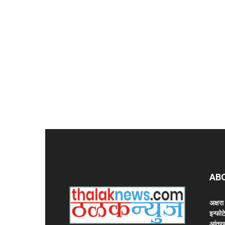
AB
अक्षर
इन्फोट
आंतरर