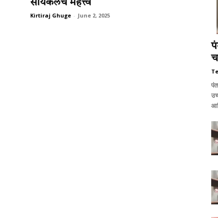
सायकलचे महत्त्व
Kirtiraj Ghuge
-
June 2, 2025
पं
च
T
पंत
उच्
आण