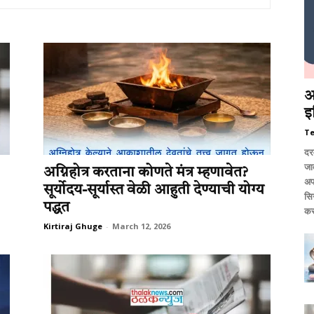
आ
इ
T
दर
जात
अग्निहोत्र करताना कोणते मंत्र म्हणावेत?
अप
सूर्योदय-सूर्यास्त वेळी आहुती देण्याची योग्य
सि
पद्धत
कर
Kirtiraj Ghuge
-
March 12, 2026