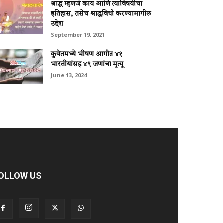
श्राद्ध म्हणजे काय आणि त्याविषयीचा
इतिहास, तसेच श्राद्धविधी करण्यामागील
उद्देश
September 19, 2021
कुवेतमध्ये भीषण आगीत ४१
भारतीयांसह ४९ जणांचा मृत्यू
June 13, 2024
OLLOW US