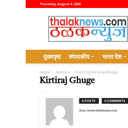
Thursday, August 6, 2026
thalaknews
मुख्यपृष्ठ
संपादकीय
भारत देश
Home
Authors
Posts by Kirtiraj Ghuge
Kirtiraj Ghuge
6 POSTS
0 COMMENTS
http://www.thalaknews.com