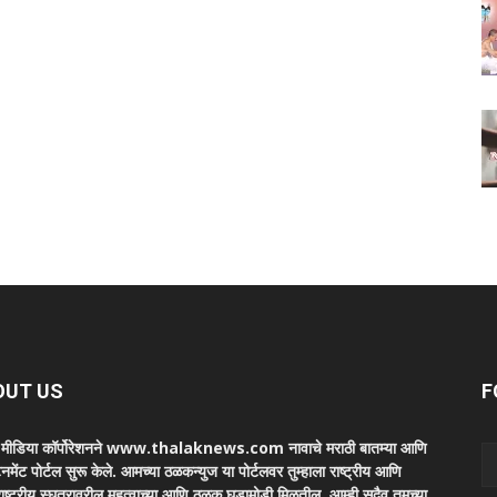
OUT US
F
ा मीडिया कॉर्पोरेशनने www.thalaknews.com नावाचे मराठी बातम्या आणि
ेनमेंट पोर्टल सुरू केले. आमच्या ठळकन्युज या पोर्टलवर तुम्हाला राष्ट्रीय आणि
ाष्ट्रीय स्घतरावरील महत्वाच्या आणि ठळक घडामोडी मिळतील. आम्ही सदैव तुमच्या