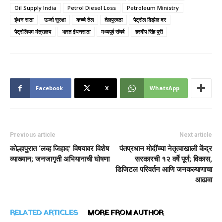
Oil Supply India
Petrol Diesel Loss
Petroleum Ministry
इंधन साठा
ऊर्जा सुरक्षा
कच्चे तेल
तेलपुरवठा
पेट्रोल डिझेल दर
पेट्रोलियम मंत्रालय
भारत इंधनसाठा
मध्यपूर्व संघर्ष
हरदीप सिंह पुरी
Facebook
X
WhatsApp
Previous article
Next article
कोल्हापुरात ‘लव्ह जिहाद’ विषयावर विशेष
पंतप्रधान मोदींच्या नेतृत्वाखाली केंद्र
व्याख्यान; जनजागृती अभियानाची घोषणा
सरकारची १२ वर्षे पूर्ण; विकास,
डिजिटल परिवर्तन आणि जनकल्याणाचा
आढावा
RELATED ARTICLES
MORE FROM AUTHOR