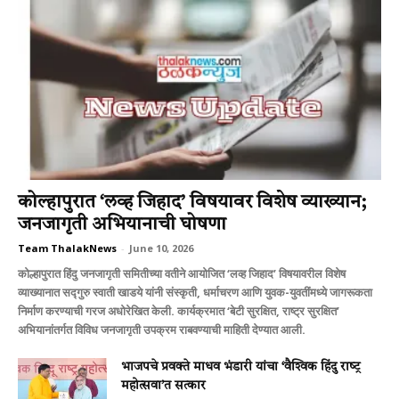
कोल्हापुरात ‘लव्ह जिहाद’ विषयावर विशेष व्याख्यान;
जनजागृती अभियानाची घोषणा
Team ThalakNews
-
June 10, 2026
कोल्हापुरात हिंदु जनजागृती समितीच्या वतीने आयोजित ‘लव्ह जिहाद’ विषयावरील विशेष
व्याख्यानात सद्गुरु स्वाती खाडये यांनी संस्कृती, धर्माचरण आणि युवक-युवतींमध्ये जागरूकता
निर्माण करण्याची गरज अधोरेखित केली. कार्यक्रमात ‘बेटी सुरक्षित, राष्ट्र सुरक्षित’
अभियानांतर्गत विविध जनजागृती उपक्रम राबवण्याची माहिती देण्यात आली.
भाजपचे प्रवक्‍ते माधव भंडारी यांचा ‘वैश्‍विक हिंदु राष्‍ट्र
महोत्‍सवा’त सत्‍कार