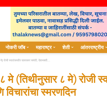
नोकरी जॉब
महाराष्ट्र
शेती
आंतरराष्ट्रीय
े) रोजी स्वातंत्र्यवीर सावरकर जयंती; देशभक्ती...
मे (तिथीनुसार ८ मे) रोजी स्व
ि विचारांचा स्मरणदिन