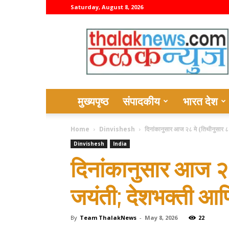
Saturday, August 8, 2026
thalaknews
मुख्यपृष्ठ
संपादकीय
भारत देश
Home
Dinvishesh
दिनांकानुसार आज २८ मे (तिथीनुसार ८ म
Dinvishesh
India
दिनांकानुसार आज २८ 
जयंती; देशभक्ती आण
By
Team ThalakNews
-
May 8, 2026
22