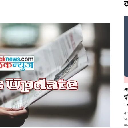
ठ
आ
इ
T
दर
जात
अप