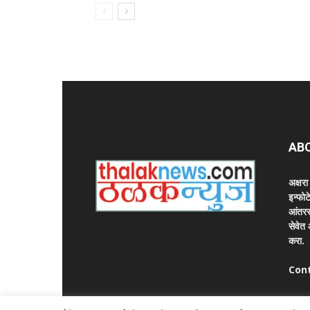
AB
अक्षर
इन्फोट
आंतरर
सेवेत
करा.
Con