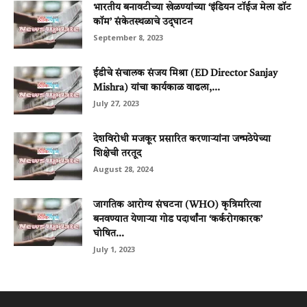
भारतीय बनावटीच्‍या खेळण्‍यांच्‍या ‘इंडियन टॉईज मेला डॉट
कॉम’ संकेतस्‍थळाचे उद़्‍घाटन
September 8, 2023
ईडीचे संचालक संजय मिश्रा (ED Director Sanjay
Mishra) यांचा कार्यकाळ वाढला,...
July 27, 2023
देशविरोधी मजकूर प्रसारित करणार्‍यांना जन्मठेपेच्या
शिक्षेची तरतूद
August 28, 2024
जागतिक आरोग्य संघटना (WHO) कृत्रिमरित्या
बनवण्यात येणार्‍या गोड पदार्थांना ‘कर्करोगकारक’
घोषित...
July 1, 2023