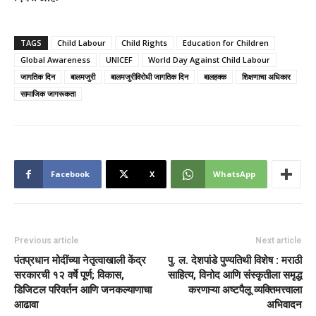
TAGS
Child Labour
Child Rights
Education for Children
Global Awareness
UNICEF
World Day Against Child Labour
जागतिक दिन
बालमजुरी
बालमजुरीविरोधी जागतिक दिन
बालहक्क
शिक्षणाचा अधिकार
सामाजिक जागरूकता
Facebook
X
WhatsApp
Previous article
Next article
पंतप्रधान मोदींच्या नेतृत्वाखाली केंद्र
पु. ल. देशपांडे पुण्यतिथी विशेष : मराठी
सरकारची १२ वर्षे पूर्ण; विकास,
साहित्य, विनोद आणि संस्कृतीला समृद्ध
डिजिटल परिवर्तन आणि जनकल्याणाचा
करणाऱ्या अष्टपैलू व्यक्तिमत्त्वाला
आढावा
अभिवादन