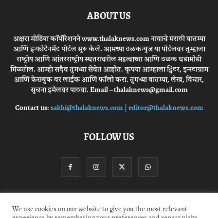
ABOUT US
अक्षरा मीडिया कॉर्पोरेशनने www.thalaknews.com नावाचे मराठी बातम्या
आणि इन्फोटेनमेंट पोर्टल सुरू केले. आमच्या ठळकन्युज या पोर्टलवर तुम्हाला
राष्ट्रीय आणि आंतरराष्ट्रीय स्घतरावरील महत्वाच्या आणि ठळक घडामोडी
मिळतील. आम्ही सदैव तुमच्या सेवेत आहोत. कृपया आम्हाला ट्विटर, इन्स्टाग्राम
आणि फेसबुक वर लाईक आणि फॉलो करा. तुमच्या बातम्या, लेख, विचार,
सूचना इमेलवर पाठवा. Email – thalaknews@gmail.com
Contact us:
sakhi@thalaknews.com | editor@thalaknews.com
FOLLOW US
Privacy Policy
Contact Us
We use cookies on our website to give you the most relevant
experience by remembering your preferences and repeat visits.