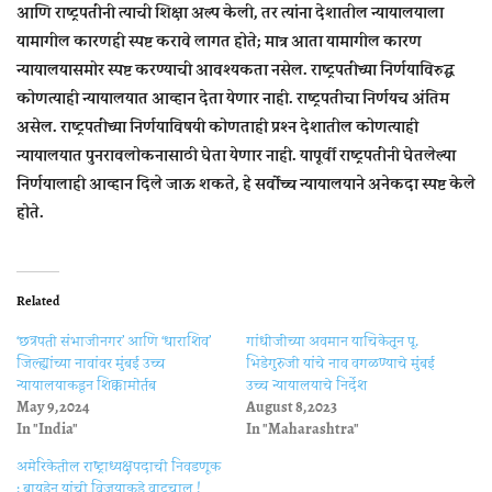
आणि राष्ट्रपतींनी त्याची शिक्षा अल्प केली, तर त्यांना देशातील न्यायालयाला
यामागील कारणही स्पष्ट करावे लागत होते; मात्र आता यामागील कारण
न्यायालयासमोर स्पष्ट करण्याची आवश्यकता नसेल. राष्ट्रपतींच्या निर्णयाविरुद्ध
कोणत्याही न्यायालयात आव्हान देता येणार नाही. राष्ट्रपतींचा निर्णयच अंतिम
असेल. राष्ट्रपतींच्या निर्णयाविषयी कोणताही प्रश्‍न देशातील कोणत्याही
न्यायालयात पुनरावलोकनासाठी घेता येणार नाही. यापूर्वी राष्ट्रपतींनी घेतलेल्या
निर्णयालाही आव्हान दिले जाऊ शकते, हे सर्वोच्च न्यायालयाने अनेकदा स्पष्ट केले
होते.
Related
‘छत्रपती संभाजीनगर’ आणि ‘धाराशिव’
गांधीजींच्‍या अवमान याचिकेतून पू.
जिल्ह्यांच्या नावांवर मुंबई उच्च
भिडेगुरुजी यांचे नाव वगळण्‍याचे मुंबई
न्यायालयाकडून शिक्कामोर्तब
उच्‍च न्‍यायालयाचे निर्देश
May 9, 2024
August 8, 2023
In "India"
In "Maharashtra"
अमेरिकेतील राष्ट्राध्यक्षपदाची निवडणूक
: बायडेन यांची विजयाकडे वाटचाल !