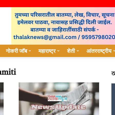
नोकरी जॉब
महाराष्ट्र
शेती
आंतरराष्ट्रीय
ठ
amiti