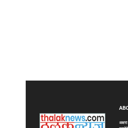
AB
अक्षर