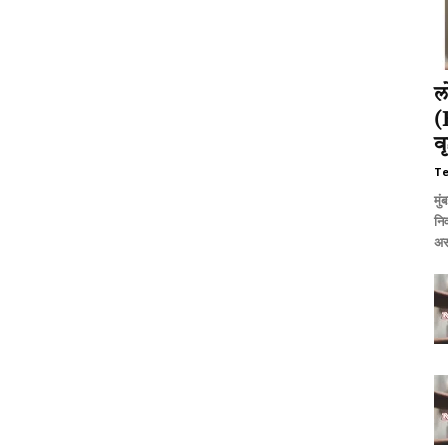
ल
(
व
T
मुं
नि
अस