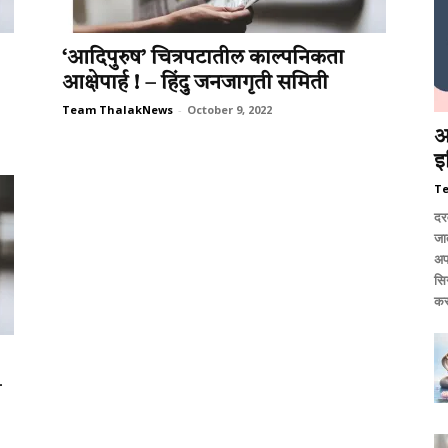
‘आदिपुरुष’ चित्रपटातील काल्पनिकता
आक्षेपार्ह ! – हिंदु जनजागृती समिती
Team ThalakNews
-
October 9, 2022
आ
इ
T
दर
जात
अप
सि
कर
–