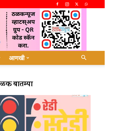
आणखी
ळक बातम्या