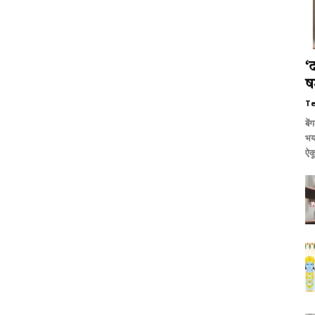
‘
षड
T
बें
भय
ऐकू