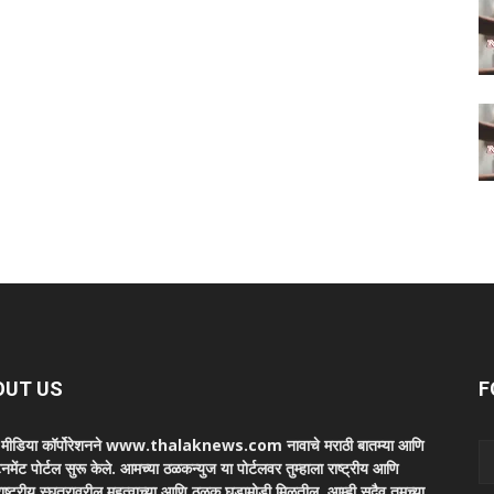
OUT US
F
ा मीडिया कॉर्पोरेशनने www.thalaknews.com नावाचे मराठी बातम्या आणि
ेनमेंट पोर्टल सुरू केले. आमच्या ठळकन्युज या पोर्टलवर तुम्हाला राष्ट्रीय आणि
ाष्ट्रीय स्घतरावरील महत्वाच्या आणि ठळक घडामोडी मिळतील. आम्ही सदैव तुमच्या