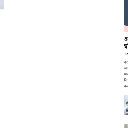
आ
इ
T
दर
जात
अप
सि
कर