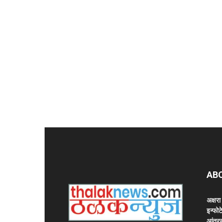
AB
अक्षर
इन्फोट
आंतरर