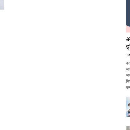
आ
इ
T
दर
जात
अप
सि
कर