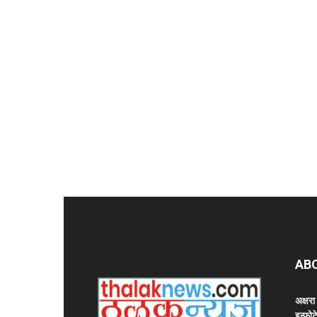
AB
अक्षर
इन्फोट