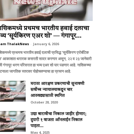
ाशिकमध्ये प्रथमच भारतीय हवाई दलाचा
व्य ‘सूर्यकिरण एअर शो’ — गंगापूर...
eam ThalakNews
-
January 6, 2026
शिकमध्ये प्रथमच भारतीय हवाई दलाची प्रसिद्ध ‘सूर्यकिरण एरोबॅटिक
म’ आकाशात थरारक कसरती सादर करणार असून, २२ व २३ जानेवारी
जी गंगापूर धरण परिसरात हा भव्य एअर शो पार पडणार आहे. नाशिकच्या
्यटनाला जागतिक स्तरावर पोहोचवण्याचा हा प्रयत्न आहे.
मराठा आरक्षण प्रकरणाची सुनावणी
सर्वोच्च न्यायालयाकडून चार
आठवड्यासाठी स्थगित
October 28, 2020
उद्या बारावीचा निकाल जाहीर होणार;
दुपारी १ वाजता ऑनलाईन निकाल
पाहता...
May 4, 2025