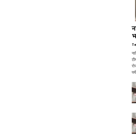
न
भ
T
ना
टी
रो
पर