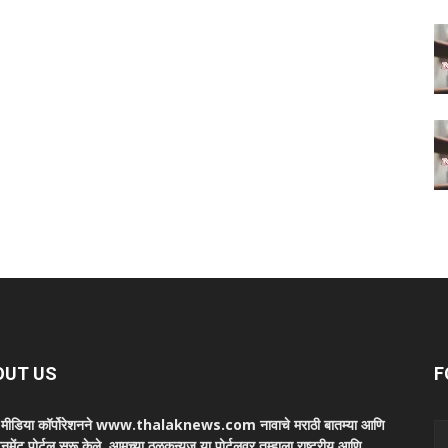
OUT US
F
ा मीडिया कॉर्पोरेशनने www.thalaknews.com नावाचे मराठी बातम्या आणि
ेनमेंट पोर्टल सुरू केले. आमच्या ठळकन्युज या पोर्टलवर तुम्हाला राष्ट्रीय आणि