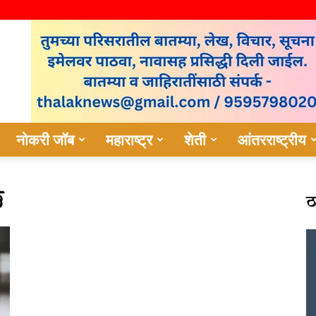
नोकरी जॉब
महाराष्ट्र
शेती
आंतरराष्ट्रीय
ठ
े