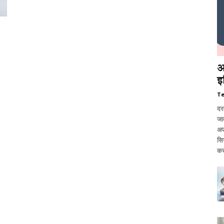
आ
इ
T
दर
जात
अप
सि
कर