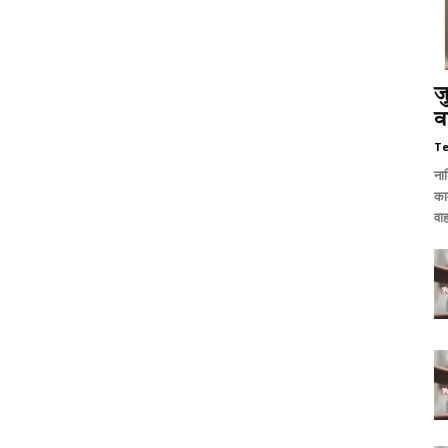
ज
व
T
ना
काम
वा