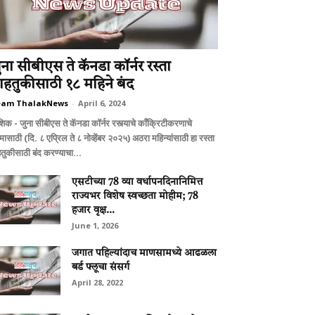
ुना सीबीएस ते कॅनडा कॉर्नर रस्ता
ाहतुकीसाठी १८ महिने बंद
eam ThalakNews
-
April 6, 2024
शिक - जुना सीबीएस ते कॅनडा कॉर्नर रस्त्याचे काँक्रिटीकरणाचे
ासाठी (दि. ८ एप्रिल ते ८ नोव्हेंबर २०२५) अठरा महिन्यांसाठी हा रस्ता
हतुकीसाठी बंद करण्याचा...
एसटीच्या 78 व्या वर्धापनदिनानिमित्त
राज्यभर विशेष स्वच्छता मोहीम; 78
हजार वृक्ष...
June 1, 2026
जगात पहिल्यांदाच माणसामध्ये आढळला
बर्ड फ्लूचा संसर्ग
April 28, 2022