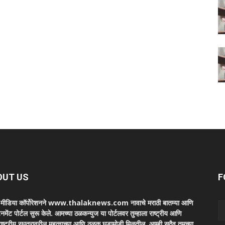
OUT US
F
ा मीडिया कॉर्पोरेशनने www.thalaknews.com नावाचे मराठी बातम्या आणि
ेनमेंट पोर्टल सुरू केले. आमच्या ठळकन्युज या पोर्टलवर तुम्हाला राष्ट्रीय आणि
ाष्ट्रीय स्घतरावरील महत्वाच्या आणि ठळक घडामोडी मिळतील. आम्ही सदैव तुमच्या