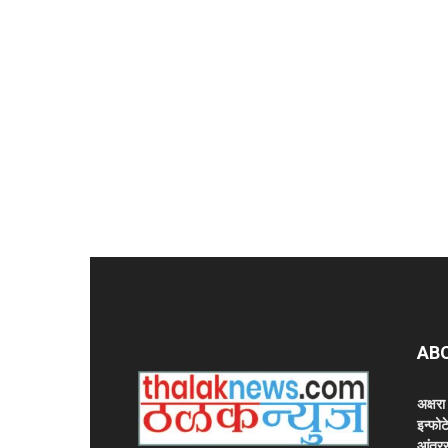
AB
अक्षर
इन्फोट
आंतरर