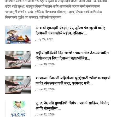
दरवर्षी ५ ऑगस्ट रोजी आंतरराष्ट्रीय ट्रॅफिक लाईट दिन साजरा केला जातो. या दिवसाचा
उद्देश रस्ते सुरक्षा, वाहतूक नियमांचे पालन आणि अपघातांचे प्रमाण कमी करण्याबाबत
जनजागृती करणे हा आहे. ट्रॅफिक सिग्नलचा इतिहास, महत्त्व, रोचक तथ्ये आणि लोक
नियमांकडे दुर्लक्ष का करतात, याविषयी जाणून घ्या
आषाढी एकादशी २०२६: २५ जुलैला पंढरपूरची वारी;
देवशयनी एकादशीचे महत्त्व, इतिहास...
July 24, 2026
राष्ट्रीय सांख्यिकी दिन 2026 : भारतातील डेटा-आधारित
नियोजनाला दिशा देणाऱ्या महालनोबिस...
June 29, 2026
कामाच्या ठिकाणी महिलांच्या सुरक्षेसाठी ‘पॉश’ कायद्याची
कठोर अंमलबजावणी करा; कामगार मंत्री...
June 12, 2026
पु. ल. देशपांडे पुण्यतिथी विशेष : मराठी साहित्य, विनोद
आणि संस्कृतीला...
June 12, 2026