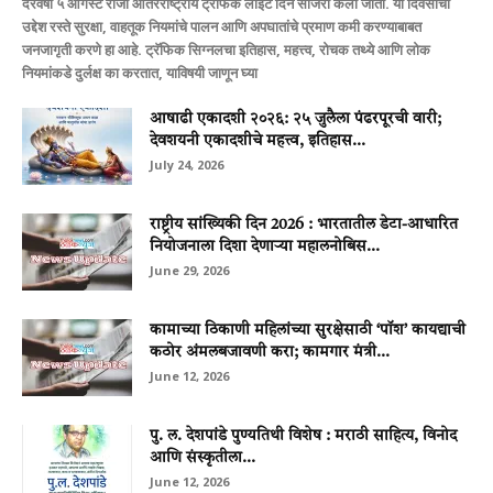
दरवर्षी ५ ऑगस्ट रोजी आंतरराष्ट्रीय ट्रॅफिक लाईट दिन साजरा केला जातो. या दिवसाचा
उद्देश रस्ते सुरक्षा, वाहतूक नियमांचे पालन आणि अपघातांचे प्रमाण कमी करण्याबाबत
जनजागृती करणे हा आहे. ट्रॅफिक सिग्नलचा इतिहास, महत्त्व, रोचक तथ्ये आणि लोक
नियमांकडे दुर्लक्ष का करतात, याविषयी जाणून घ्या
आषाढी एकादशी २०२६: २५ जुलैला पंढरपूरची वारी;
देवशयनी एकादशीचे महत्त्व, इतिहास...
July 24, 2026
राष्ट्रीय सांख्यिकी दिन 2026 : भारतातील डेटा-आधारित
नियोजनाला दिशा देणाऱ्या महालनोबिस...
June 29, 2026
कामाच्या ठिकाणी महिलांच्या सुरक्षेसाठी ‘पॉश’ कायद्याची
कठोर अंमलबजावणी करा; कामगार मंत्री...
June 12, 2026
पु. ल. देशपांडे पुण्यतिथी विशेष : मराठी साहित्य, विनोद
आणि संस्कृतीला...
June 12, 2026