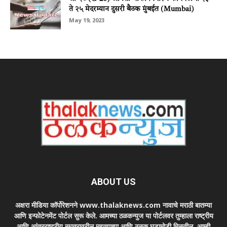
ते २५ मेदरम्यान दुसरी बैठक मुंबईत (Mumbai)
May 19, 2023
ABOUT US
अक्षरा मीडिया कॉर्पोरेशनने www.thalaknews.com नावाचे मराठी बातम्या
आणि इन्फोटेनमेंट पोर्टल सुरू केले. आमच्या ठळकन्युज या पोर्टलवर तुम्हाला राष्ट्रीय
आणि आंतरराष्ट्रीय स्घतरावरील महत्वाच्या आणि ठळक घडामोडी मिळतील. आम्ही