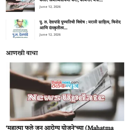
कठोर अंमलबजावणी करा; कामगार मंत्री...
June 12, 2026
पु. ल. देशपांडे पुण्यतिथी विशेष : मराठी साहित्य, विनोद
आणि संस्कृतीला...
June 12, 2026
आणखी वाचा
‘महात्‍मा फुले जन आरोग्‍य योजने’च्‍या (Mahatma