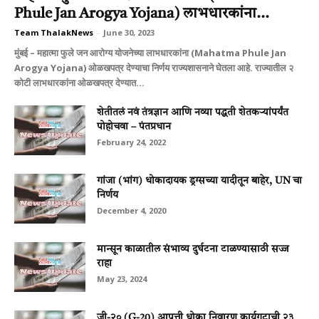
Phule Jan Arogya Yojana) लाभधारकांना...
Team ThalakNews
-
June 30, 2023
मुंबई – महात्‍मा फुले जन आरोग्‍य योजनेच्‍या लाभधारकांना (Mahatma Phule Jan
Arogya Yojana) ओळखपत्र देण्‍याचा निर्णय राज्‍यशासनाने घेतला आहे. राज्‍यातील २
कोटी लाभधारकांना ओळखपत्र देण्‍यात...
शेतीतलं नवं तंत्रज्ञान आणि नव्या पद्धती शेतकऱ्यांपर्यंत
पोहोचवा – पंतप्रधान
February 24, 2022
गांजा (भांग) धोकादायक ड्रग्सच्या यादीतून बाहेर, UN चा
निर्णय
December 4, 2020
मान्सून काळातील संभाव्य दुर्घटना टाळण्यासाठी सज्ज
राहा
May 23, 2024
जी-२० (G-20) आपत्ती धोका निवारण कार्यगटाची २३