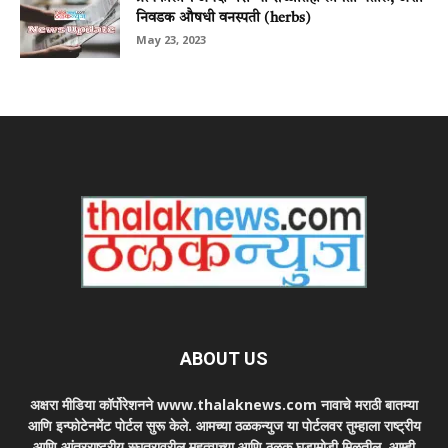
निवडक औषधी वनस्पती (herbs)
May 23, 2023
ABOUT US
अक्षरा मीडिया कॉर्पोरेशनने www.thalaknews.com नावाचे मराठी बातम्या
आणि इन्फोटेनमेंट पोर्टल सुरू केले. आमच्या ठळकन्युज या पोर्टलवर तुम्हाला राष्ट्रीय
आणि आंतरराष्ट्रीय स्घतरावरील महत्वाच्या आणि ठळक घडामोडी मिळतील. आम्ही