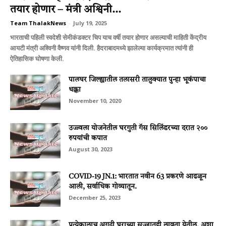
तयार होणार – मंत्री अश्विनी...
Team ThalakNews
-
July 19, 2025
भारताची पहिली स्वदेशी सेमीकंडक्टर चिप याच वर्षी तयार होणार असल्याची माहिती केंद्रीय
आयटी मंत्री अश्विनी वैष्णव यांनी दिली. हैदराबादमध्ये झालेल्या कार्यक्रमात त्यांनी ही
ऐतिहासिक घोषणा केली.
पालघर जिल्ह्यातील तलासरी तालुक्यात पुन्हा भूकंपाचा
धक्का
November 10, 2020
उज्ज्वला योजनेतील घरगुती गॅस सिलिंडरच्या दरात २००
रुपयांची कपात
August 30, 2023
COVID-19 JN.1: भारतात नवीन 63 प्रकरणे आढळून
आली, सर्वाधिक गोव्यातून.
December 25, 2023
प्रत्येकालाच अगदी घराच्या सज्जातही लावता येतील, अशा