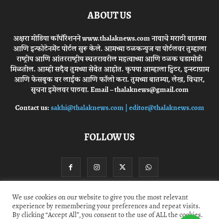
ABOUT US
अक्षरा मीडिया कॉर्पोरेशनने www.thalaknews.com नावाचे मराठी बातम्या
आणि इन्फोटेनमेंट पोर्टल सुरू केले. आमच्या ठळकन्युज या पोर्टलवर तुम्हाला
राष्ट्रीय आणि आंतरराष्ट्रीय स्घतरावरील महत्वाच्या आणि ठळक घडामोडी
मिळतील. आम्ही सदैव तुमच्या सेवेत आहोत. कृपया आम्हाला ट्विटर, इन्स्टाग्राम
आणि फेसबुक वर लाईक आणि फॉलो करा. तुमच्या बातम्या, लेख, विचार,
सूचना इमेलवर पाठवा. Email – thalaknews@gmail.com
Contact us:
sakhi@thalaknews.com | editor@thalaknews.com
FOLLOW US
We use cookies on our website to give you the most relevant
experience by remembering your preferences and repeat visits.
Privacy Policy
Contact Us
By clicking “Accept All”, you consent to the use of ALL the cookies.