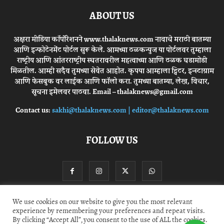
ABOUT US
अक्षरा मीडिया कॉर्पोरेशनने www.thalaknews.com नावाचे मराठी बातम्या
आणि इन्फोटेनमेंट पोर्टल सुरू केले. आमच्या ठळकन्युज या पोर्टलवर तुम्हाला
राष्ट्रीय आणि आंतरराष्ट्रीय स्घतरावरील महत्वाच्या आणि ठळक घडामोडी
मिळतील. आम्ही सदैव तुमच्या सेवेत आहोत. कृपया आम्हाला ट्विटर, इन्स्टाग्राम
आणि फेसबुक वर लाईक आणि फॉलो करा. तुमच्या बातम्या, लेख, विचार,
सूचना इमेलवर पाठवा. Email – thalaknews@gmail.com
Contact us:
sakhi@thalaknews.com | editor@thalaknews.com
FOLLOW US
We use cookies on our website to give you the most relevant
experience by remembering your preferences and repeat visits.
Privacy Policy
Contact Us
By clicking “Accept All”, you consent to the use of ALL the cookies.