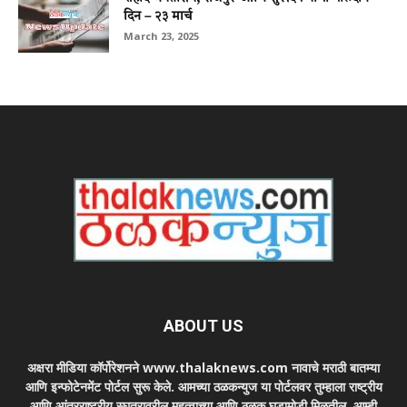
दिन – २३ मार्च
March 23, 2025
ABOUT US
अक्षरा मीडिया कॉर्पोरेशनने www.thalaknews.com नावाचे मराठी बातम्या
आणि इन्फोटेनमेंट पोर्टल सुरू केले. आमच्या ठळकन्युज या पोर्टलवर तुम्हाला राष्ट्रीय
आणि आंतरराष्ट्रीय स्घतरावरील महत्वाच्या आणि ठळक घडामोडी मिळतील. आम्ही