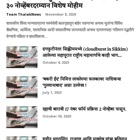
३० नोव्हेंबरदरम्यान विशेष मोहीम
Team ThalakNews
-
November 8, 2020
शासकीय किंवा मान्यताप्राप्त स्वयंसेवी बालगृहातून बाहेर पडणाऱ्या अनाथ मुलांना विविध
शैक्षणिक, आर्थिक, सामाजिक आदी सवलतींच्या लाभासाठी अनाथ प्रमाणपत्र गतिमान पद्धतीने
देण्याचे महिला व बालविकास...
ढगफुटीनंतर सिक्कीममध्ये (cloudburst in Sikkim)
आलेल्या महापूरात राष्ट्रीय महामार्गाचे काही भाग...
October 4, 2023
‘बकरी ईद’ निमित्त लावलेल्या फलकावर नाशिकचा
‘गुलशनाबाद’ असा उल्लेख !
July 1, 2023
दहावी बारावी 17 नंबर फॉर्म प्रक्रिया 2 नोव्हेंबर पासून.
October 30, 2020
शहीद भगतसिंग, राजगुरु आणि सुखदेव यांचा बलिदान