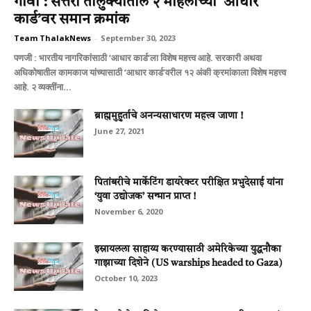
गोवा : सत्तरी तालुक्यातील २ महिलांच्या ‘आधार
कार्ड’वर समान क्रमांक
Team ThalakNews
-
September 30, 2023
पणजी : भारतीय नागरिकांसाठी ‘आधार कार्ड’ला विशेष महत्त्व आहे. सरकारी अथवा
अधिकोषातील कामकाज यांच्यासाठी ‘आधार कार्ड’वरील १२ अंकी क्रमांकाला विशेष महत्त्व
आहे. २ व्यक्तींना...
ब्राह्ममुहुर्ताचे अनन्यसाधारण महत्त्व जाणा !
June 27, 2021
पितांबरीचे मार्केटिंग डायरेक्टर परीक्षित प्रभुदेसाई यांना
‘युवा उद्योजक’ सन्मान प्राप्त !
November 6, 2020
इस्रायलला साहाय्‍य करण्‍यासाठी अमेरिकेच्‍या युद्धनौका
गाझाच्‍या दिशेने (US warships headed to Gaza)
October 10, 2023