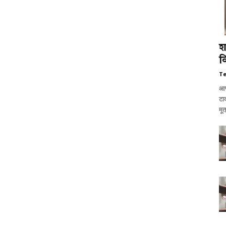
शर
व
T
आप
टा
मूत