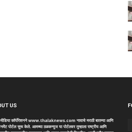
OUT US
F
ा मीडिया कॉर्पोरेशनने www.thalaknews.com नावाचे मराठी बातम्या आणि
ेनमेंट पोर्टल सुरू केले. आमच्या ठळकन्युज या पोर्टलवर तुम्हाला राष्ट्रीय आणि