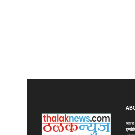
AB
अक्षर
इन्फोट