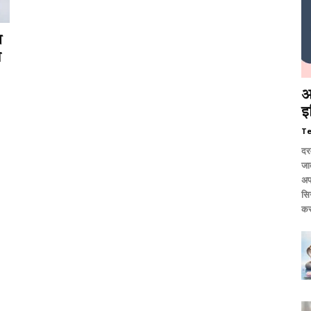
ष
ा
आ
इ
T
दर
जात
अप
सि
कर