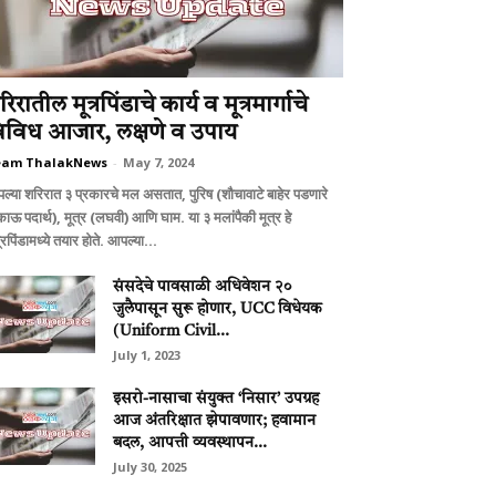
िरातील मूत्रपिंडाचे कार्य व मूत्रमार्गाचे
िविध आजार, लक्षणे व उपाय
eam ThalakNews
-
May 7, 2024
ल्या शरिरात ३ प्रकारचे मल असतात, पुरिष (शौचावाटे बाहेर पडणारे
काऊ पदार्थ), मूत्र (लघवी) आणि घाम. या ३ मलांपैकी मूत्र हे
्रपिंडामध्ये तयार होते. आपल्या...
संसदेचे पावसाळी अधिवेशन २०
जुलैपासून सुरू होणार, UCC विधेयक
(Uniform Civil...
July 1, 2023
इसरो-नासाचा संयुक्त ‘निसार’ उपग्रह
आज अंतरिक्षात झेपावणार; हवामान
बदल, आपत्ती व्यवस्थापन...
July 30, 2025