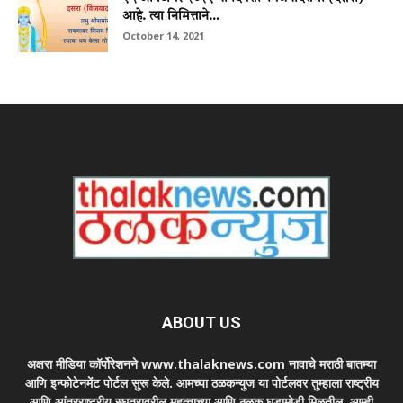
आहे. त्या निमित्ताने…
October 14, 2021
ABOUT US
अक्षरा मीडिया कॉर्पोरेशनने www.thalaknews.com नावाचे मराठी बातम्या
आणि इन्फोटेनमेंट पोर्टल सुरू केले. आमच्या ठळकन्युज या पोर्टलवर तुम्हाला राष्ट्रीय
आणि आंतरराष्ट्रीय स्घतरावरील महत्वाच्या आणि ठळक घडामोडी मिळतील. आम्ही