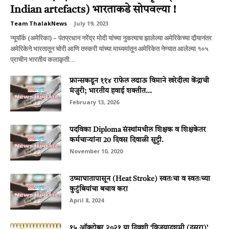
Indian artefacts) भारताकडे सोपवल्या !
Team ThalakNews
-
July 19, 2023
न्यूयॉर्क (अमेरिका) – पंतप्रधान नरेंद्र मोदी यांच्या नुकत्याच झालेल्या अमेरिकेच्या दौर्‍यानंतर
अमेरिकेने भारतातून चोरी आणि तस्करी यांच्या माध्यमांतून अमेरिकेत नेण्यात आलेल्या १०५
प्राचीन भारतीय कलाकृती...
फ्रान्सकडून ११४ राफेल लढाऊ विमाने खरेदीला केंद्राची
मंजुरी; भारतीय हवाई शक्तीत...
February 13, 2026
पदविका Diploma संस्थांमधील शिक्षक व शिक्षकेतर
कर्मचाऱ्यांना 20 दिवस दिवाळी सुट्टी.
November 10, 2020
उष्माघातापासून (Heat Stroke) स्वतःचा व स्वतःच्या
कुटुंबियांचा बचाव करा
April 8, 2024
१५ ऑक्टोबर २०२१ या दिवशी ‘विजयादशमी (दसरा)’