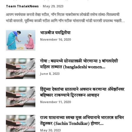
Team ThalakNews
-
May 29, 2023
आपण स्वयंपाक करतो तेव्हा स्टील, नॉन स्टिक याबरोबरच लोखंडी तसेच तांब्या-पितळ्याची
भांडी वापरतो. पूर्वीच्या काळी स्टील आणि नॉन स्टीक यांसारखी भांडी फारशी उपलब्ध नव्हती...
भाऊबीज यमद्वितीया
November 16, 2020
गोवा : बसमध्ये सोनसाखळी चोरणार्‍या ३ बांगलादेशी
महिला ताब्यात (bangladeshi women...
June 8, 2023
हिंदूंच्या देवतांचा सातत्याने अवमान करणार्‍या अ‍ॅमेझॉनवर
बहिष्कार टाकण्याचे ट्विटरवरून आवाहन
November 11, 2020
राज्य शासनाच्या स्वच्छ मुख अभियानाचे भारतरत्न सचिन
तेंडुलकर (Sachin Tendulkar) होणार...
May 30, 2023