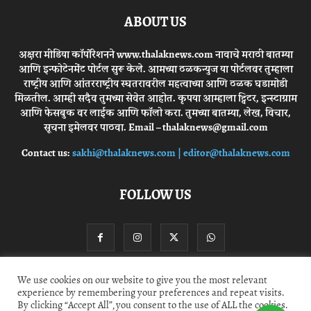
ABOUT US
अक्षरा मीडिया कॉर्पोरेशनने www.thalaknews.com नावाचे मराठी बातम्या
आणि इन्फोटेनमेंट पोर्टल सुरू केले. आमच्या ठळकन्युज या पोर्टलवर तुम्हाला
राष्ट्रीय आणि आंतरराष्ट्रीय स्घतरावरील महत्वाच्या आणि ठळक घडामोडी
मिळतील. आम्ही सदैव तुमच्या सेवेत आहोत. कृपया आम्हाला ट्विटर, इन्स्टाग्राम
आणि फेसबुक वर लाईक आणि फॉलो करा. तुमच्या बातम्या, लेख, विचार,
सूचना इमेलवर पाठवा. Email – thalaknews@gmail.com
Contact us:
sakhi@thalaknews.com | editor@thalaknews.com
FOLLOW US
We use cookies on our website to give you the most relevant
experience by remembering your preferences and repeat visits.
Privacy Policy
Contact Us
By clicking “Accept All”, you consent to the use of ALL the cookies.