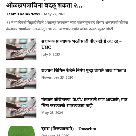
ओळखपत्राविना बदलू शकता २...
Team ThalakNews
-
May 22, 2023
१९ मे या दिवशी रिझर्व्ह बँकेने २ सहस्र रुपयांच्या नोटा चलनातून बाद होणार असल्याची घोषणा
केल्यावर सामाजिक माध्यमांतून त्या जमा करण्यासंदर्भात अनेक उलट-सुलट गोष्टी...
सहाय्यक प्राध्यापक भरतीसाठी पीएचडीची अट रद्द –
UGC
July 5, 2023
राज्यात शिथिल केलेले निर्बंध पुन्हा लावले जाऊ शकतात
November 23, 2020
गोव्यात कोरोनाच्या ‘के.पी.’ प्रकाराचे रुग्ण आढळले; मात्र
चिंता करण्याची आवश्यकता नाही
May 23, 2024
दसरा (विजयादशमी) – Dussehra
October 24, 2020