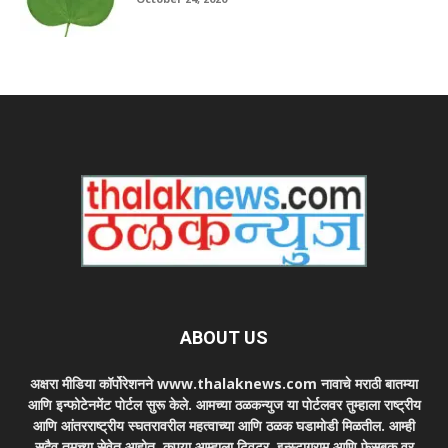
ABOUT US
अक्षरा मीडिया कॉर्पोरेशनने www.thalaknews.com नावाचे मराठी बातम्या
आणि इन्फोटेनमेंट पोर्टल सुरू केले. आमच्या ठळकन्युज या पोर्टलवर तुम्हाला राष्ट्रीय
आणि आंतरराष्ट्रीय स्घतरावरील महत्वाच्या आणि ठळक घडामोडी मिळतील. आम्ही
सदैव तुमच्या सेवेत आहोत. कृपया आम्हाला ट्विटर, इन्स्टाग्राम आणि फेसबुक वर