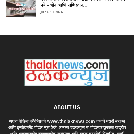
नये – चीन आणि पाकिस्तान...
June 10, 2024
ABOUT US
अक्षरा मीडिया कॉर्पोरेशनने www.thalaknews.com नावाचे मराठी बातम्या
आणि इन्फोटेनमेंट पोर्टल सुरू केले. आमच्या ठळकन्युज या पोर्टलवर तुम्हाला राष्ट्रीय
आणि आंतरराष्ट्रीय स्घतरावरील महत्वाच्या आणि ठळक घडामोडी मिळतील. आम्ही