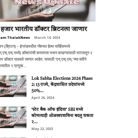
 हजार भारतीय डॉक्टर ब्रिटनला जाणार
eam ThalakNews
-
March 14, 2024
न (ब्रिटन) – इंग्लंडमधील नॅशनल हेल्थ सर्व्हिसमध्ये
न्.एच्.एस्.मध्ये) डॉक्टरांची कमतरता भरून काढण्यासाठी भारतातून २
ार डॉक्टर पाठवले जाणार आहेत. यासाठी ‘एन्.एच्.एस्.’च्या वतीने
रतातील ९ प्रमुख...
Lok Sabha Elections 2024 Phase
2: 13 राज्ये, केंद्रशासित प्रदेशांमध्ये
50%...
April 26, 2024
‘स्टेट बँक ऑफ इंडिया’ SBI मध्ये
कोणत्याही ओळखपत्राविना बदलू शकता
२...
May 22, 2023