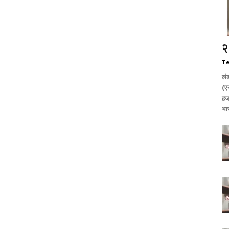
२
T
लंड
(ए
हज
भा