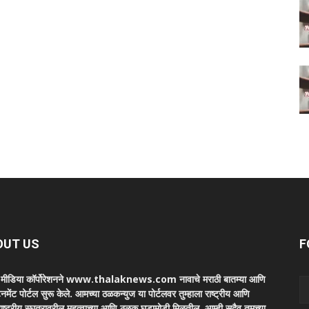
OUT US
F
ा मीडिया कॉर्पोरेशनने www.thalaknews.com नावाचे मराठी बातम्या आणि
ेनमेंट पोर्टल सुरू केले. आमच्या ठळकन्युज या पोर्टलवर तुम्हाला राष्ट्रीय आणि
ाष्ट्रीय स्घतरावरील महत्वाच्या आणि ठळक घडामोडी मिळतील. आम्ही सदैव तुमच्या