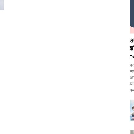
आ
इ
T
दर
जात
अप
सि
कर