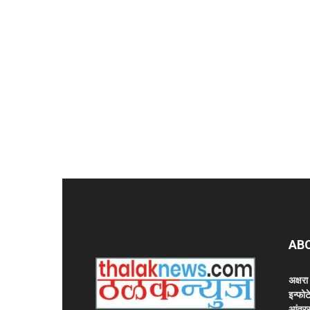
AB
अक्षर
इन्फोट
आंतरर