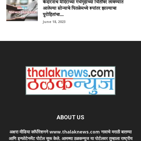
केदारनाथ मंदिराच्या गर्भगृहाच्या भिंतींवर लावण्यात
आलेल्या सोन्याचे पितळेमध्ये रूपांतर झाल्याचा
पुरोहितांचा...
June 18, 2023
ABOUT US
अक्षरा मीडिया कॉर्पोरेशनने www.thalaknews.com नावाचे मराठी बातम्या
आणि इन्फोटेनमेंट पोर्टल सुरू केले. आमच्या ठळकन्युज या पोर्टलवर तुम्हाला राष्ट्रीय