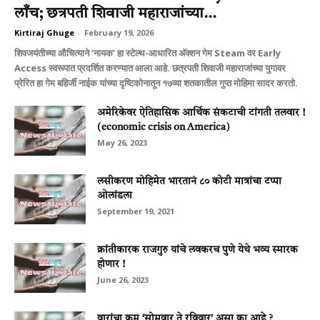
लाँच; छत्रपती शिवाजी महाराजांच्या...
Kirtiraj Ghuge
-
February 19, 2026
शिवजयंतीच्या औचित्याने ‘नायक’ हा स्टेल्थ-आधारित अ‍ॅक्शन गेम Steam वर Early
Access स्वरूपात प्रदर्शित करण्यात आला आहे. छत्रपती शिवाजी महाराजांच्या युगावर
प्रेरित हा गेम बहिर्जी नाईक यांच्या दृष्टिकोनातून १७व्या शतकातील गुप्त मोहिमा सादर करतो.
अमेरिकेवर ऐतिहासिक आर्थिक संकटाची टांगती तलवार !
(economic crisis on America)
May 26, 2023
लसीकरण मोहिमेत भारतानं ८० कोटी मात्रांचा टप्पा
ओलांडला
September 19, 2021
क्रांतीकारक राजगुरु यांचे लवकरच पुणे येथे भव्‍य स्‍मारक
होणार !
June 26, 2023
वारांचा क्रम ‘सोमवार ते रविवार’ असा का आहे ?