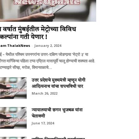
ा वर्षात मुंबईतील मेट्रोच्या विविध
्रकल्पांना गती येणार !
eam ThalakNews
-
January 2, 2024
बई – येथील पश्चिम उपनगरांना उत्तर-दक्षिण जोडणार्‍या ‘मेट्रो ३’ या
ीगत मार्गिकेचा पहिला टप्पा एप्रिल मासापूर्वी चालू होण्याची शक्यता आहे.
टप्प्याद्वारे सीप्झ, मरोळ, विमानतळाचे...
उत्तर प्रदेशचे मुख्यमंत्री म्हणून योगी
आदित्यनाथ यांचा शपथविधी पार
March 26, 2022
न्‍यायालयाची छगन भुजबळ यांना
चेतावणी
June 17, 2024