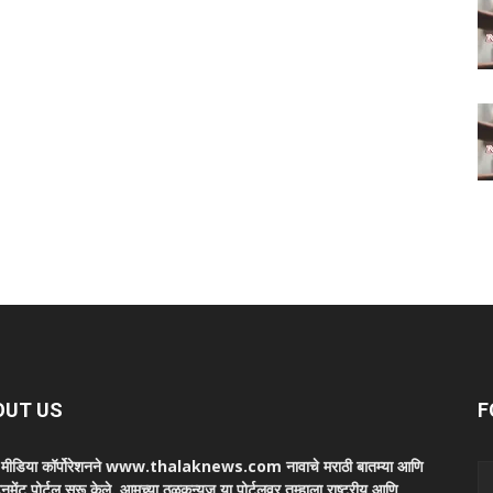
OUT US
F
ा मीडिया कॉर्पोरेशनने www.thalaknews.com नावाचे मराठी बातम्या आणि
ेनमेंट पोर्टल सुरू केले. आमच्या ठळकन्युज या पोर्टलवर तुम्हाला राष्ट्रीय आणि