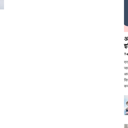
आ
इ
T
दर
जात
अप
सि
कर