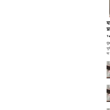
य
प
T
मुं
भूम
या 