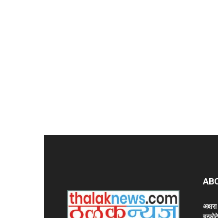
AB
अक्षर
इन्फोट