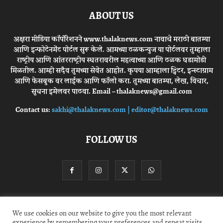
ABOUT US
अक्षरा मीडिया कॉर्पोरेशनने www.thalaknews.com नावाचे मराठी बातम्या
आणि इन्फोटेनमेंट पोर्टल सुरू केले. आमच्या ठळकन्युज या पोर्टलवर तुम्हाला
राष्ट्रीय आणि आंतरराष्ट्रीय स्घतरावरील महत्वाच्या आणि ठळक घडामोडी
मिळतील. आम्ही सदैव तुमच्या सेवेत आहोत. कृपया आम्हाला ट्विटर, इन्स्टाग्राम
आणि फेसबुक वर लाईक आणि फॉलो करा. तुमच्या बातम्या, लेख, विचार,
सूचना इमेलवर पाठवा. Email – thalaknews@gmail.com
Contact us:
sakhi@thalaknews.com | editor@thalaknews.com
FOLLOW US
Privacy Policy
Contact Us
We use cookies on our website to give you the most relevant
experience by remembering your preferences and repeat visits.