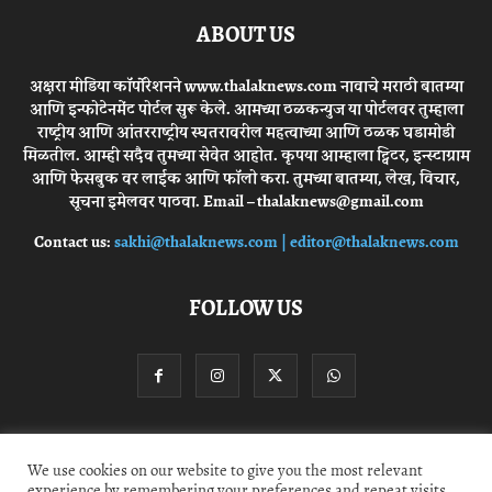
ABOUT US
अक्षरा मीडिया कॉर्पोरेशनने www.thalaknews.com नावाचे मराठी बातम्या
आणि इन्फोटेनमेंट पोर्टल सुरू केले. आमच्या ठळकन्युज या पोर्टलवर तुम्हाला
राष्ट्रीय आणि आंतरराष्ट्रीय स्घतरावरील महत्वाच्या आणि ठळक घडामोडी
मिळतील. आम्ही सदैव तुमच्या सेवेत आहोत. कृपया आम्हाला ट्विटर, इन्स्टाग्राम
आणि फेसबुक वर लाईक आणि फॉलो करा. तुमच्या बातम्या, लेख, विचार,
सूचना इमेलवर पाठवा. Email – thalaknews@gmail.com
Contact us:
sakhi@thalaknews.com | editor@thalaknews.com
FOLLOW US
Privacy Policy
Contact Us
We use cookies on our website to give you the most relevant
experience by remembering your preferences and repeat visits.