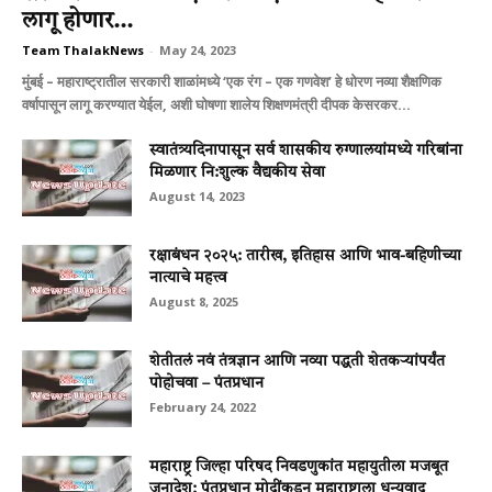
लागू होणार...
Team ThalakNews
-
May 24, 2023
मुंबई – महाराष्ट्रातील सरकारी शाळांमध्ये ‘एक रंग – एक गणवेश’ हे धोरण नव्या शैक्षणिक
वर्षापासून लागू करण्यात येईल, अशी घोषणा शालेय शिक्षणमंत्री दीपक केसरकर...
स्‍वातंत्र्यदिनापासून सर्व शासकीय रुग्‍णालयांमध्‍ये गरिबांना
मिळणार नि:शुल्‍क वैद्यकीय सेवा
August 14, 2023
रक्षाबंधन २०२५: तारीख, इतिहास आणि भाव-बहिणीच्या
नात्याचे महत्त्व
August 8, 2025
शेतीतलं नवं तंत्रज्ञान आणि नव्या पद्धती शेतकऱ्यांपर्यंत
पोहोचवा – पंतप्रधान
February 24, 2022
महाराष्ट्र जिल्हा परिषद निवडणुकांत महायुतीला मजबूत
जनादेश; पंतप्रधान मोदींकडून महाराष्ट्राला धन्यवाद