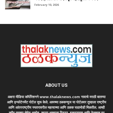
February 10, 2026
ABOUT US
अक्षरा मीडिया कॉर्पोरेशनने www.thalaknews.com नावाचे मराठी बातम्या
आणि इन्फोटेनमेंट पोर्टल सुरू केले. आमच्या ठळकन्युज या पोर्टलवर तुम्हाला राष्ट्रीय
आणि आंतरराष्ट्रीय स्घतरावरील महत्वाच्या आणि ठळक घडामोडी मिळतील. आम्ही
सदैव तुमच्या सेवेत आहोत. कृपया आम्हाला ट्विटर, इन्स्टाग्राम आणि फेसबुक वर