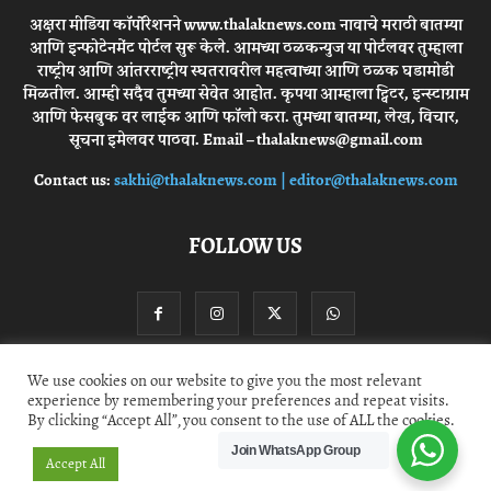
अक्षरा मीडिया कॉर्पोरेशनने www.thalaknews.com नावाचे मराठी बातम्या
आणि इन्फोटेनमेंट पोर्टल सुरू केले. आमच्या ठळकन्युज या पोर्टलवर तुम्हाला
राष्ट्रीय आणि आंतरराष्ट्रीय स्घतरावरील महत्वाच्या आणि ठळक घडामोडी
मिळतील. आम्ही सदैव तुमच्या सेवेत आहोत. कृपया आम्हाला ट्विटर, इन्स्टाग्राम
आणि फेसबुक वर लाईक आणि फॉलो करा. तुमच्या बातम्या, लेख, विचार,
सूचना इमेलवर पाठवा. Email – thalaknews@gmail.com
Contact us:
sakhi@thalaknews.com | editor@thalaknews.com
FOLLOW US
We use cookies on our website to give you the most relevant
experience by remembering your preferences and repeat visits.
Privacy Policy
Contact Us
By clicking “Accept All”, you consent to the use of ALL the cookies.
Join WhatsApp Group
© thalaknews.com 2024 All Rights Reserved. Akshara Media Corp.
Accept All