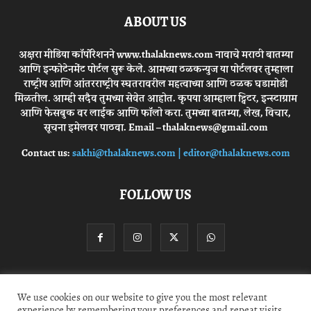
ABOUT US
अक्षरा मीडिया कॉर्पोरेशनने www.thalaknews.com नावाचे मराठी बातम्या
आणि इन्फोटेनमेंट पोर्टल सुरू केले. आमच्या ठळकन्युज या पोर्टलवर तुम्हाला
राष्ट्रीय आणि आंतरराष्ट्रीय स्घतरावरील महत्वाच्या आणि ठळक घडामोडी
मिळतील. आम्ही सदैव तुमच्या सेवेत आहोत. कृपया आम्हाला ट्विटर, इन्स्टाग्राम
आणि फेसबुक वर लाईक आणि फॉलो करा. तुमच्या बातम्या, लेख, विचार,
सूचना इमेलवर पाठवा. Email – thalaknews@gmail.com
Contact us:
sakhi@thalaknews.com | editor@thalaknews.com
FOLLOW US
Privacy Policy
Contact Us
We use cookies on our website to give you the most relevant
experience by remembering your preferences and repeat visits.