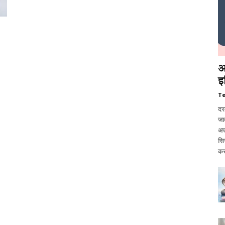
आ
इ
T
दर
जात
अप
सि
कर