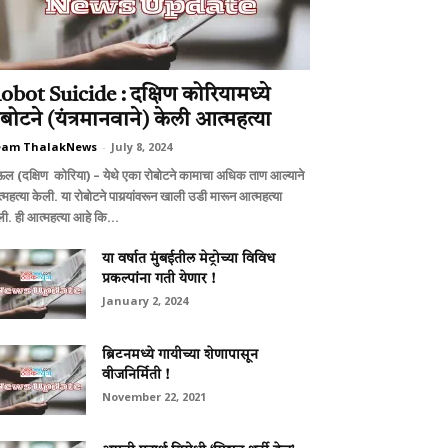
obot Suicide : दक्षिण कोरियामध्‍ये
ोबोटने (यंत्रमानवाने) केली आत्‍महत्‍या
eam ThalakNews
-
July 8, 2024
ऊल (दक्षिण कोरिया) – येथे एका रोबोटने कामाचा अधिक ताण आल्‍याने
‍महत्‍या केली. या रोबोटने पायर्‍यांवरून खाली उडी मारून आत्‍महत्‍या
ी. ही आत्‍महत्‍या आहे कि...
या वर्षात मुंबईतील मेट्रोच्या विविध
प्रकल्पांना गती येणार !
January 2, 2024
ब्रिटनमध्ये गायीच्या शेणापासून
वीजनिर्मिती !
November 22, 2021