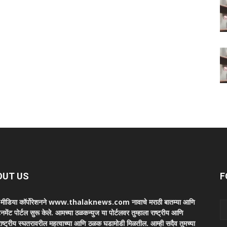
OUT US
F
ा मीडिया कॉर्पोरेशनने www.thalaknews.com नावाचे मराठी बातम्या आणि
ेनमेंट पोर्टल सुरू केले. आमच्या ठळकन्युज या पोर्टलवर तुम्हाला राष्ट्रीय आणि
ाष्ट्रीय स्घतरावरील महत्वाच्या आणि ठळक घडामोडी मिळतील. आम्ही सदैव तुमच्या