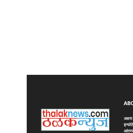
AB
अक्षर
इन्फोट
आंतरर