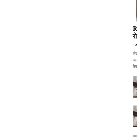
R
र
T
से
आत्
केल