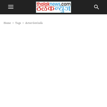
Home
Tags
Actor Govinda