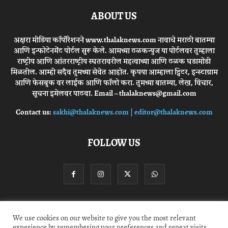
ABOUT US
अक्षरा मीडिया कॉर्पोरेशनने www.thalaknews.com नावाचे मराठी बातम्या
आणि इन्फोटेनमेंट पोर्टल सुरू केले. आमच्या ठळकन्युज या पोर्टलवर तुम्हाला
राष्ट्रीय आणि आंतरराष्ट्रीय स्घतरावरील महत्वाच्या आणि ठळक घडामोडी
मिळतील. आम्ही सदैव तुमच्या सेवेत आहोत. कृपया आम्हाला ट्विटर, इन्स्टाग्राम
आणि फेसबुक वर लाईक आणि फॉलो करा. तुमच्या बातम्या, लेख, विचार,
सूचना इमेलवर पाठवा. Email – thalaknews@gmail.com
Contact us:
sakhi@thalaknews.com | editor@thalaknews.com
FOLLOW US
Privacy Policy
Contact Us
We use cookies on our website to give you the most relevant
experience by remembering your preferences and repeat visits.