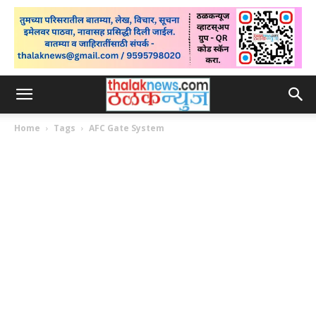
Home
Tags
AFC Gate System