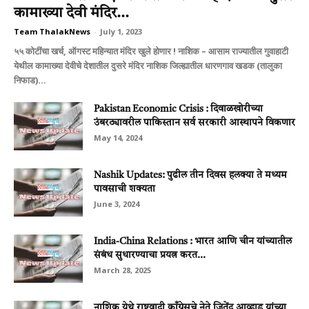
कामाख्‍या देवी मंदिर...
Team ThalakNews
-
July 1, 2023
५५ कोटींचा खर्च, ऑगस्‍ट महिन्यात मंदिर खुले होणार ! नाशिक – आसाम राज्‍यातील गुवाहाटी
येथील कामाख्‍या देवीचे देशातील दुसरे मंदिर नाशिक जिल्‍ह्यातील धारणगाव खडक (तालुका
निफाड)...
Pakistan Economic Crisis : दिवाळखोरीच्या
उंबरठ्यावरील पाकिस्तान सर्व सरकारी आस्थापने विकणार
May 14, 2024
Nashik Updates: पुढील तीन दिवस हलक्या ते मध्यम
पावसाची शक्यता
June 3, 2024
India-China Relations : भारत आणि चीन यांच्यातील
संबंध सुधारण्याचा प्रयत्न करत...
March 28, 2025
नाशिक येथे राष्ट्रवादी काँग्रेसचे नेते जितेंद्र आव्हाड यांच्या