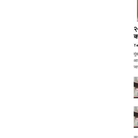
२
क
T
मु
आल
जा