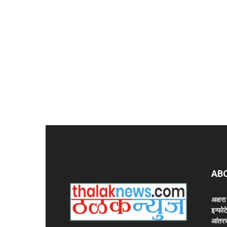
AB
अक्षर
इन्फोट
आंतरर