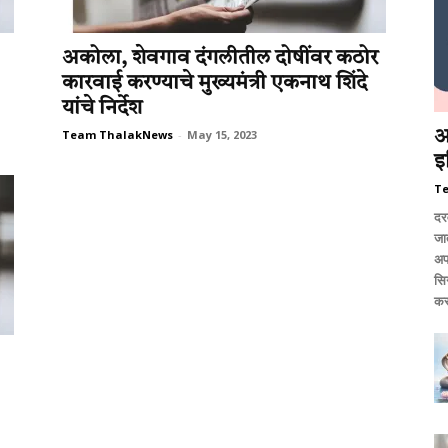
अकोला, शेवगाव दंगलीतील दोषींवर कठोर
कारवाई करण्याचे मुख्यमंत्री एकनाथ शिंदे
यांचे निर्देश
Team ThalakNews
-
May 15, 2023
आ
इ
T
दर
जात
अप
सि
कर