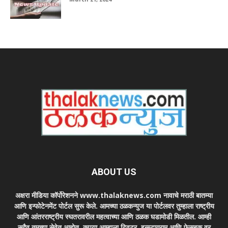
ABOUT US
अक्षरा मीडिया कॉर्पोरेशनने www.thalaknews.com नावाचे मराठी बातम्या
आणि इन्फोटेनमेंट पोर्टल सुरू केले. आमच्या ठळकन्युज या पोर्टलवर तुम्हाला राष्ट्रीय
आणि आंतरराष्ट्रीय स्घतरावरील महत्वाच्या आणि ठळक घडामोडी मिळतील. आम्ही
सदैव तुमच्या सेवेत आहोत. कृपया आम्हाला ट्विटर, इन्स्टाग्राम आणि फेसबुक वर